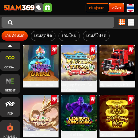
เข้าสู่ระบบ
สมัคร
NAGA
เกมทั้งหมด
เกมสุดฮิต
เกมใหม่
เกมส์โปรด
BLUEPRINT
CQ9GAMING
Magic Lamp Carnival
Mahjong Frenzy - ไพ่
Highway Kings HD
แห่งโชคลาภ
NETENT
POP
Mahjong Frenzy
Legend of King
Golden Lion
HABANERO