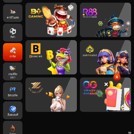
คาสิโนสด
กีฬา
การ์ด
เกมส์ยิง
ปลา
อีสปอร์ต
ล็อตเตอรี่