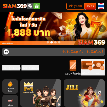
เข้าสู่ระบบ
สมัคร
รับโบนัสสุดคุ้ม!! โบนัสต้อนรับ
เข้าสู่ระบบ
/
ลงทะเบียน
เติมเงิน
ถอน
แอปพลิเคชัน
เกมยอด
นิยม
สล็อต